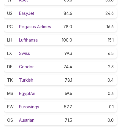
U2
EasyJet
84.6
24.6
PC
Pegasus Airlines
78.0
16.6
LH
Lufthansa
100.0
15.1
LX
Swiss
99.3
6.5
DE
Condor
74.4
2.3
TK
Turkish
78.1
0.4
MS
EgyptAir
69.6
0.3
EW
Eurowings
57.7
0.1
OS
Austrian
71.3
0.0