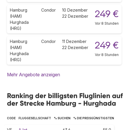
Hamburg
Condor
10 Dezember
249 €
(HAM)
22 Dezember
Hurghada
Vor 8 Stunden
(HRG)
Hamburg
Condor
11 Dezember
249 €
(HAM)
22 Dezember
Hurghada
Vor 8 Stunden
(HRG)
Mehr Angebote anzeigen
Ranking der billigsten Fluglinien auf
der Strecke Hamburg - Hurghada
CODE
FLUGGESELLSCHAFT
% SUCHEN
% DIE PREISGÜNSTIGSTEN
VF
AJet
63.6
55.0