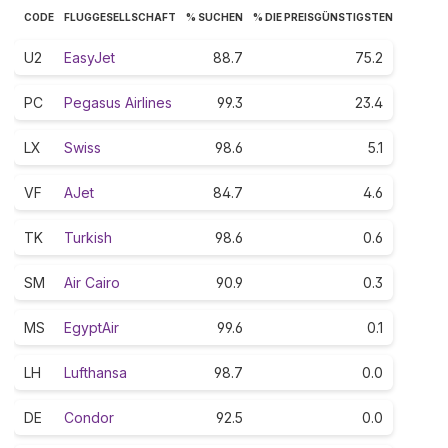
CODE
FLUGGESELLSCHAFT
% SUCHEN
% DIE PREISGÜNSTIGSTEN
U2
EasyJet
88.7
75.2
PC
Pegasus Airlines
99.3
23.4
LX
Swiss
98.6
5.1
VF
AJet
84.7
4.6
TK
Turkish
98.6
0.6
SM
Air Cairo
90.9
0.3
MS
EgyptAir
99.6
0.1
LH
Lufthansa
98.7
0.0
DE
Condor
92.5
0.0