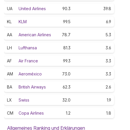
UA
United Airlines
90.3
39.8
KL
KLM
99.5
6.9
AA
American Airlines
78.7
5.3
LH
Lufthansa
81.3
3.6
AF
Air France
99.3
3.3
AM
Aeroméxico
73.0
3.3
BA
British Airways
62.3
2.6
LX
Swiss
32.0
1.9
CM
Copa Airlines
1.2
1.8
Allgemeines Ranking und Erklärungen