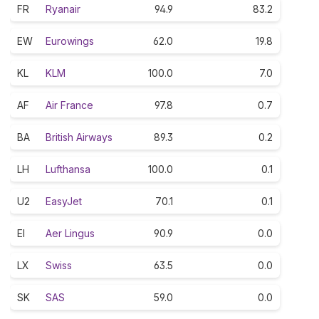
FR
Ryanair
94.9
83.2
EW
Eurowings
62.0
19.8
KL
KLM
100.0
7.0
AF
Air France
97.8
0.7
BA
British Airways
89.3
0.2
LH
Lufthansa
100.0
0.1
U2
EasyJet
70.1
0.1
EI
Aer Lingus
90.9
0.0
LX
Swiss
63.5
0.0
SK
SAS
59.0
0.0