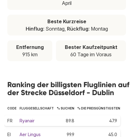
April
Beste Kurzreise
Hinflug
: Sonntag,
Rückflug
: Montag
Entfernung
Bester Kaufzeitpunkt
915 km
60 Tage im Voraus
Ranking der billigsten Fluglinien auf
der Strecke Düsseldorf - Dublin
CODE
FLUGGESELLSCHAFT
% SUCHEN
% DIE PREISGÜNSTIGSTEN
FR
Ryanair
89.8
47.9
EI
Aer Lingus
99.9
45.0