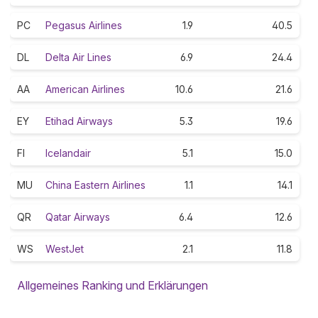
PC
Pegasus Airlines
1.9
40.5
DL
Delta Air Lines
6.9
24.4
AA
American Airlines
10.6
21.6
EY
Etihad Airways
5.3
19.6
FI
Icelandair
5.1
15.0
MU
China Eastern Airlines
1.1
14.1
QR
Qatar Airways
6.4
12.6
WS
WestJet
2.1
11.8
Allgemeines Ranking und Erklärungen