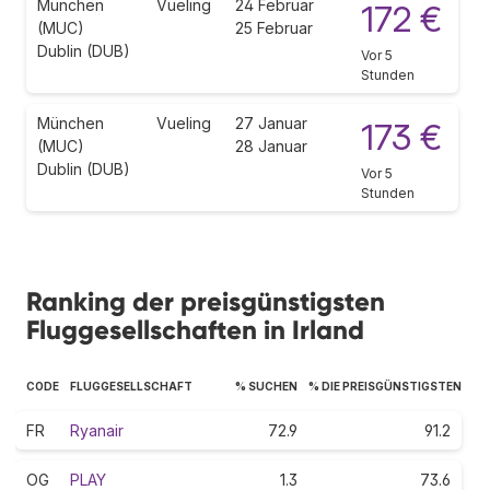
München
Vueling
24 Februar
172 €
(MUC)
25 Februar
Dublin (DUB)
Vor 5
Stunden
München
Vueling
27 Januar
173 €
(MUC)
28 Januar
Dublin (DUB)
Vor 5
Stunden
Ranking der preisgünstigsten
Fluggesellschaften in Irland
CODE
FLUGGESELLSCHAFT
% SUCHEN
% DIE PREISGÜNSTIGSTEN
FR
Ryanair
72.9
91.2
OG
PLAY
1.3
73.6