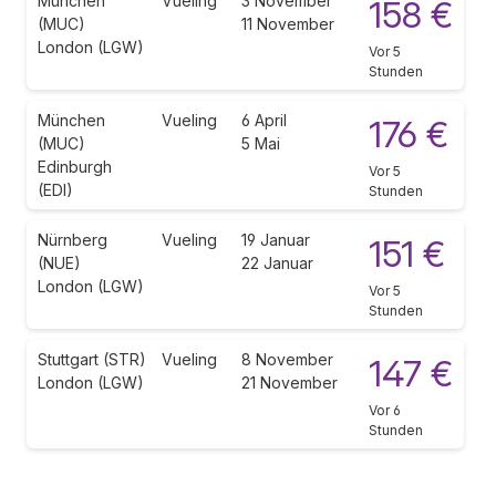
München
Vueling
3 November
158 €
(MUC)
11 November
London (LGW)
Vor 5
Stunden
München
Vueling
6 April
176 €
(MUC)
5 Mai
Edinburgh
Vor 5
(EDI)
Stunden
Nürnberg
Vueling
19 Januar
151 €
(NUE)
22 Januar
London (LGW)
Vor 5
Stunden
Stuttgart (STR)
Vueling
8 November
147 €
London (LGW)
21 November
Vor 6
Stunden