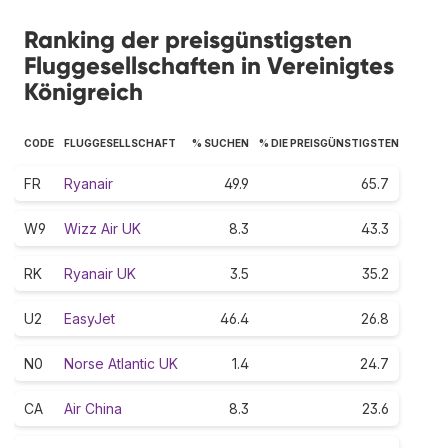
Ranking der preisgünstigsten
Fluggesellschaften in Vereinigtes
Königreich
CODE
FLUGGESELLSCHAFT
% SUCHEN
% DIE PREISGÜNSTIGSTEN
FR
Ryanair
49.9
65.7
W9
Wizz Air UK
8.3
43.3
RK
Ryanair UK
3.5
35.2
U2
EasyJet
46.4
26.8
N0
Norse Atlantic UK
1.4
24.7
CA
Air China
8.3
23.6