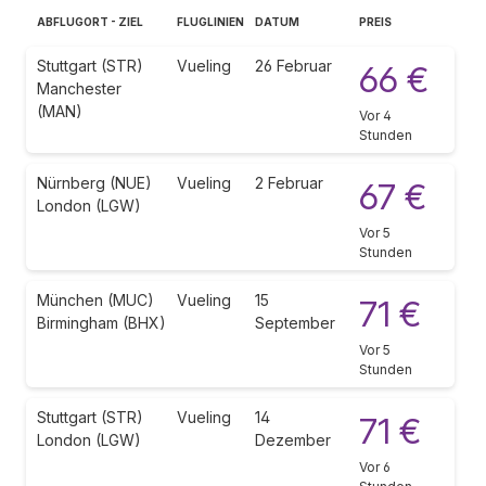
ABFLUGORT - ZIEL
FLUGLINIEN
DATUM
PREIS
Stuttgart (STR)
Vueling
26 Februar
66 €
Manchester
(MAN)
Vor 4
Stunden
Nürnberg (NUE)
Vueling
2 Februar
67 €
London (LGW)
Vor 5
Stunden
München (MUC)
Vueling
15
71 €
Birmingham (BHX)
September
Vor 5
Stunden
Stuttgart (STR)
Vueling
14
71 €
London (LGW)
Dezember
Vor 6