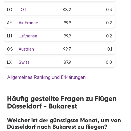
LO
LOT
88.2
0.3
AF
Air France
99.9
0.2
LH
Lufthansa
99.9
0.2
OS
Austrian
99.7
0.1
LX
Swiss
87.9
0.0
Allgemeines Ranking und Erklärungen
Häufig gestellte Fragen zu Flügen
Düsseldorf - Bukarest
Welcher ist der günstigste Monat, um von
Düsseldorf nach Bukarest zu fliegen?