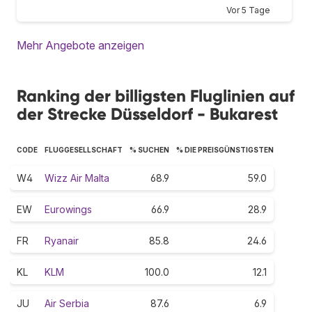
Vor 5 Tage
Mehr Angebote anzeigen
Ranking der billigsten Fluglinien auf
der Strecke Düsseldorf - Bukarest
CODE
FLUGGESELLSCHAFT
% SUCHEN
% DIE PREISGÜNSTIGSTEN
W4
Wizz Air Malta
68.9
59.0
EW
Eurowings
66.9
28.9
FR
Ryanair
85.8
24.6
KL
KLM
100.0
12.1
JU
Air Serbia
87.6
6.9