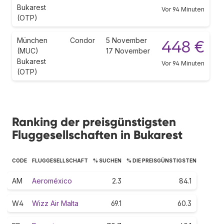
Bukarest
Vor 94 Minuten
(OTP)
München
Condor
5 November
448 €
(MUC)
17 November
Bukarest
Vor 94 Minuten
(OTP)
Ranking der preisgünstigsten
Fluggesellschaften in Bukarest
CODE
FLUGGESELLSCHAFT
% SUCHEN
% DIE PREISGÜNSTIGSTEN
AM
Aeroméxico
2.3
84.1
W4
Wizz Air Malta
69.1
60.3