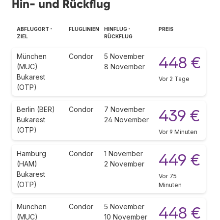
Hin- und Rückflug
ABFLUGORT -
FLUGLINIEN
HINFLUG -
PREIS
ZIEL
RÜCKFLUG
München
Condor
5 November
448 €
(MUC)
8 November
Bukarest
Vor 2 Tage
(OTP)
Berlin (BER)
Condor
7 November
439 €
Bukarest
24 November
(OTP)
Vor 9 Minuten
Hamburg
Condor
1 November
449 €
(HAM)
2 November
Bukarest
Vor 75
(OTP)
Minuten
München
Condor
5 November
448 €
(MUC)
10 November