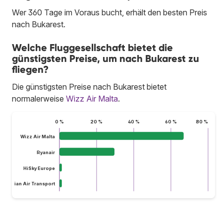
Wer 360 Tage im Voraus bucht, erhält den besten Preis
nach Bukarest.
Welche Fluggesellschaft bietet die
günstigsten Preise, um nach Bukarest zu
fliegen?
Die günstigsten Preise nach Bukarest bietet
normalerweise
Wizz Air Malta
.
0 %
20 %
40 %
60 %
80 %
Wizz Air Malta
Ryanair
HiSky Europe
omanian Air Transport