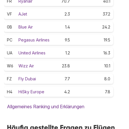
FR
Ryanair
70.7
40.1
VF
AJet
2.3
37.2
0B
Blue Air
1.4
24.2
PC
Pegasus Airlines
9.5
19.5
UA
United Airlines
1.2
16.3
W6
Wizz Air
23.8
10.1
FZ
Fly Dubai
7.7
8.0
H4
HiSky Europe
4.2
7.8
Allgemeines Ranking und Erklärungen
Häufig gestellte Fragen zu Flügen