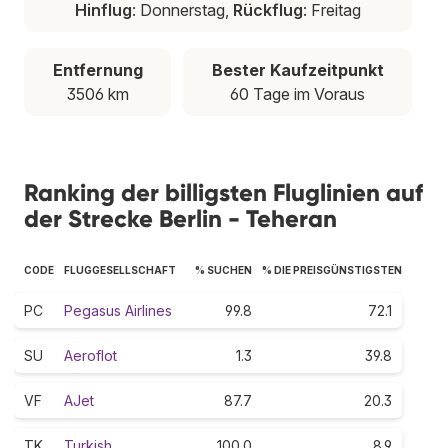
Hinflug
: Donnerstag,
Rückflug
: Freitag
Entfernung
Bester Kaufzeitpunkt
3506 km
60 Tage im Voraus
Ranking der billigsten Fluglinien auf
der Strecke Berlin - Teheran
CODE
FLUGGESELLSCHAFT
% SUCHEN
% DIE PREISGÜNSTIGSTEN
PC
Pegasus Airlines
99.8
72.1
SU
Aeroflot
1.3
39.8
VF
AJet
87.7
20.3
TK
Turkish
100.0
8.9