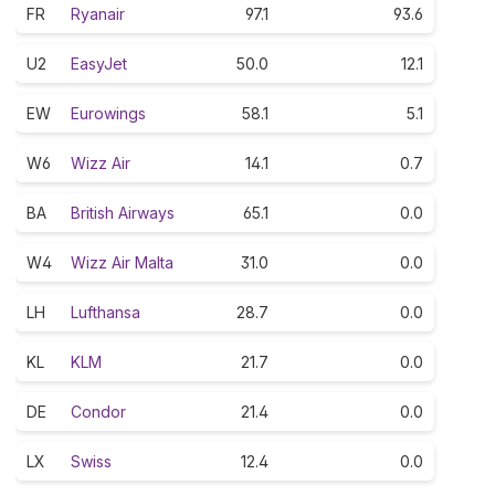
FR
Ryanair
97.1
93.6
U2
EasyJet
50.0
12.1
EW
Eurowings
58.1
5.1
W6
Wizz Air
14.1
0.7
BA
British Airways
65.1
0.0
W4
Wizz Air Malta
31.0
0.0
LH
Lufthansa
28.7
0.0
KL
KLM
21.7
0.0
DE
Condor
21.4
0.0
LX
Swiss
12.4
0.0