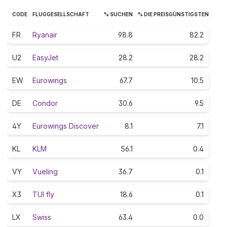
CODE
FLUGGESELLSCHAFT
% SUCHEN
% DIE PREISGÜNSTIGSTEN
FR
Ryanair
98.8
82.2
U2
EasyJet
28.2
28.2
EW
Eurowings
67.7
10.5
DE
Condor
30.6
9.5
4Y
Eurowings Discover
8.1
7.1
KL
KLM
56.1
0.4
VY
Vueling
36.7
0.1
X3
TUI fly
18.6
0.1
LX
Swiss
63.4
0.0