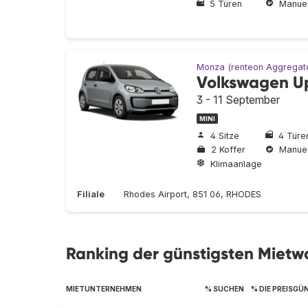
5 Türen
Manuel
Monza (renteon Aggregat
Volkswagen U
3 - 11 September
MINI
4 Sitze
4 Türe
2 Koffer
Manuel
Klimaanlage
Filiale
Rhodes Airport, 851 06, RHODES
Ranking der günstigsten Miet
MIETUNTERNEHMEN
% SUCHEN
% DIE PREISGÜ