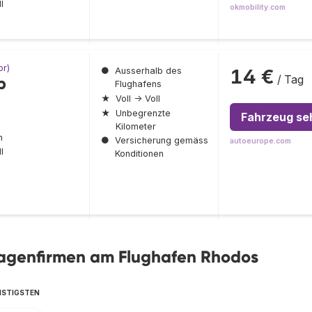
l
okmobility.com
or)
14 €
●
Ausserhalb des
/ Tag
p
Flughafens
★
Voll → Voll
★
Unbegrenzte
Fahrzeug se
Kilometer
n
●
Versicherung gemäss
autoeurope.com
l
Konditionen
wagenfirmen am Flughafen Rhodos
NSTIGSTEN