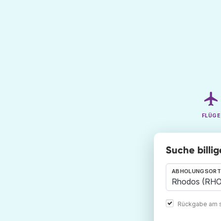
FLÜGE
Suche billi
ABHOLUNGSORT
Rückgabe am s