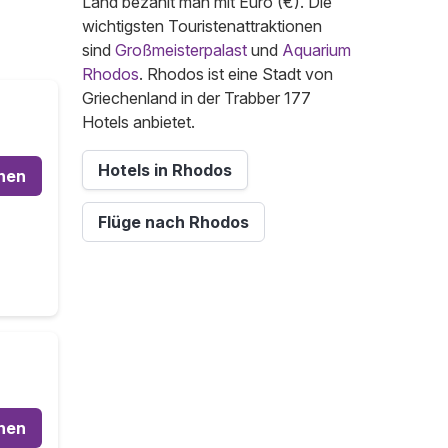
Land bezahlt man mit Euro (€). Die
wichtigsten Touristenattraktionen
sind
Großmeisterpalast
und
Aquarium
Rhodos
. Rhodos ist eine Stadt von
Griechenland in der Trabber 177
Hotels anbietet.
Hotels in Rhodos
hen
Flüge nach Rhodos
hen