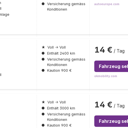
n
●
Versicherung gemäss
autoeurope.com
l
Konditionen
nlage
14 €
★
Voll → Voll
/ Tag
●
Enthält 2400 km
●
Versicherung gemäss
Konditionen
Fahrzeug se
●
Kaution 900 €
l
okmobility.com
14 €
★
Voll → Voll
/ Tag
●
Enthält 3000 km
●
Versicherung gemäss
Konditionen
Fahrzeug se
●
Kaution 900 €