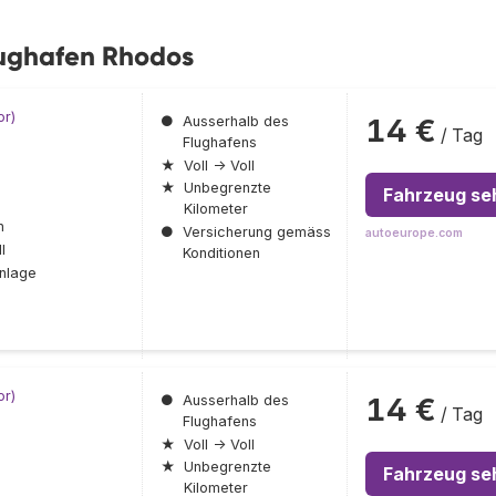
ughafen Rhodos
or)
14 €
●
Ausserhalb des
/ Tag
Flughafens
★
Voll → Voll
★
Unbegrenzte
Fahrzeug se
Kilometer
n
●
Versicherung gemäss
autoeurope.com
l
Konditionen
nlage
or)
14 €
●
Ausserhalb des
/ Tag
Flughafens
★
Voll → Voll
★
Unbegrenzte
Fahrzeug se
Kilometer