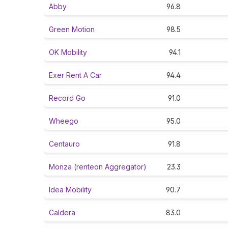
Abby
96.8
Green Motion
98.5
OK Mobility
94.1
Exer Rent A Car
94.4
Record Go
91.0
Wheego
95.0
Centauro
91.8
Monza (renteon Aggregator)
23.3
Idea Mobility
90.7
Caldera
83.0