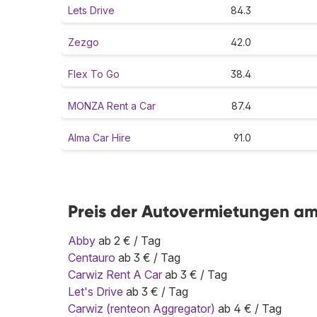
Lets Drive
84.3
Zezgo
42.0
Flex To Go
38.4
MONZA Rent a Car
87.4
Alma Car Hire
91.0
Preis der Autovermietungen a
Abby
ab 2 € / Tag
Centauro
ab 3 € / Tag
Carwiz Rent A Car
ab 3 € / Tag
Let's Drive
ab 3 € / Tag
Carwiz (renteon Aggregator)
ab 4 € / Tag