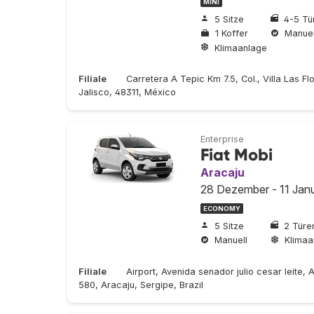
MINI
5 Sitze
4-5 Tü
1 Koffer
Manuel
Klimaanlage
Filiale
Carretera A Tepic Km 7.5, Col., Villa Las Flo
Jalisco, 48311, México
Enterprise
Fiat Mobi
Aracaju
28 Dezember - 11 Jan
ECONOMY
5 Sitze
2 Türe
Manuell
Klimaa
Filiale
Airport, Avenida senador julio cesar leite,
580, Aracaju, Sergipe, Brazil