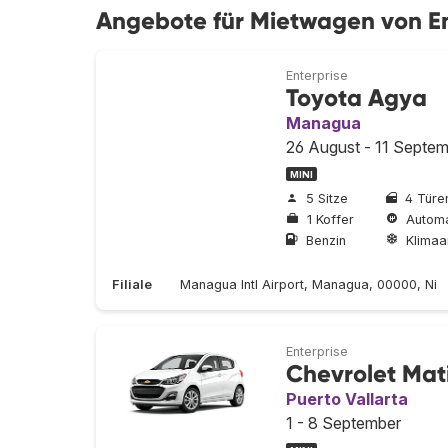
Angebote für Mietwagen von En
Enterprise
Toyota Agya
Managua
26 August - 11 Septe
MINI
5 Sitze
4 Türe
1 Koffer
Automa
Benzin
Klimaa
Filiale
Managua Intl Airport, Managua, 00000, Ni
Enterprise
Chevrolet Mat
Puerto Vallarta
1 - 8 September