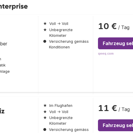
terprise
10 €
★
Voll → Voll
/ Tag
★
Unbegrenzte
Kilometer
●
Versicherung gemäss
Fahrzeug se
mber
Konditionen
qeeq.com
n
tik
nlage
11 €
★
Im Flughafen
/ Tag
iz
★
Voll → Voll
★
Unbegrenzte
Kilometer
Fahrzeug se
●
Versicherung gemäss