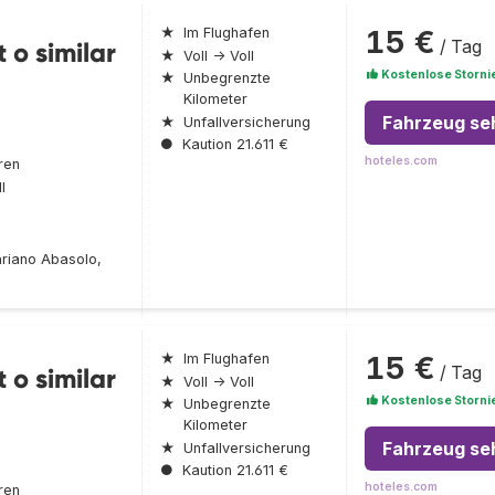
15 €
★
Im Flughafen
/ Tag
 o similar
★
Voll → Voll
Kostenlose Storni
★
Unbegrenzte
Kilometer
Fahrzeug se
★
Unfallversicherung
●
Kaution 21.611 €
hoteles.com
ren
l
riano Abasolo,
15 €
★
Im Flughafen
/ Tag
 o similar
★
Voll → Voll
Kostenlose Storni
★
Unbegrenzte
Kilometer
Fahrzeug se
★
Unfallversicherung
●
Kaution 21.611 €
hoteles.com
ren