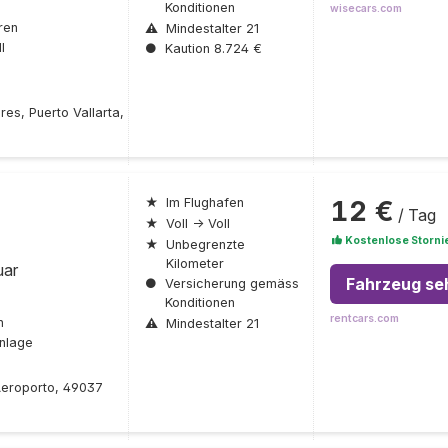
Konditionen
wisecars.com
ren
⚠
Mindestalter 21
l
●
Kaution 8.724 €
res, Puerto Vallarta,
12 €
★
Im Flughafen
/ Tag
★
Voll → Voll
Kostenlose Storni
★
Unbegrenzte
Kilometer
uar
Fahrzeug se
●
Versicherung gemäss
Konditionen
rentcars.com
n
⚠
Mindestalter 21
nlage
 Aeroporto, 49037