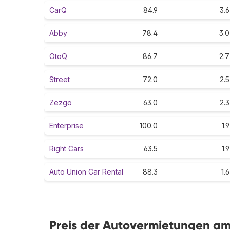
CarQ
84.9
3.6
Abby
78.4
3.0
OtoQ
86.7
2.7
Street
72.0
2.5
Zezgo
63.0
2.3
Enterprise
100.0
1.9
Right Cars
63.5
1.9
Auto Union Car Rental
88.3
1.6
Preis der Autovermietungen am