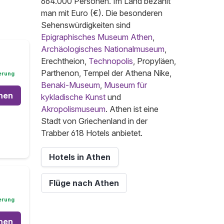
664.000 Personen. Im Land bezahlt
man mit Euro (€). Die besonderen
Sehenswürdigkeiten sind
Epigraphisches Museum Athen
,
Archäologisches Nationalmuseum
,
Erechtheion,
Technopolis
, Propyläen,
Parthenon, Tempel der Athena Nike,
erung
Benaki-Museum
,
Museum für
hen
kykladische Kunst
und
Akropolismuseum
. Athen ist eine
Stadt von Griechenland in der
Trabber 618 Hotels anbietet.
Hotels in Athen
Flüge nach Athen
erung
hen