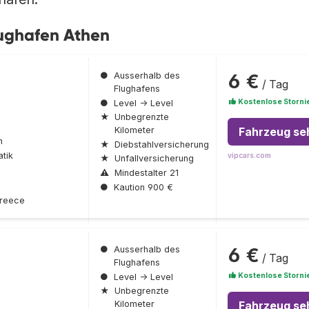
ughafen Athen
6 €
●
Ausserhalb des
/ Tag
Flughafens
Kostenlose Storni
●
Level → Level
★
Unbegrenzte
Fahrzeug se
Kilometer
n
★
Diebstahlversicherung
tik
vipcars.com
★
Unfallversicherung
⚠
Mindestalter 21
●
Kaution 900 €
Greece
6 €
●
Ausserhalb des
/ Tag
Flughafens
Kostenlose Storni
●
Level → Level
★
Unbegrenzte
Fahrzeug se
Kilometer