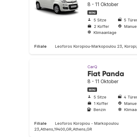
8 - 11 Oktober
MINI
5 Sitze
5 Türe
2 Koffer
Manuel
Klimaanlage
Filiale
Leoforos Koropiou-Markopoulou 23, Koropi
CarQ
Fiat Panda
8 - 11 Oktober
MINI
5 Sitze
4 Türe
1 Koffer
Manuel
Benzin
Klimaa
Filiale
Leoforos Koropiou - Markopoulou
23,Athens,19400,GR,Athens,GR