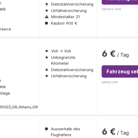
n
★
Diebstahlversicherung
tik
vipcars.com
★
Unfallversicherung
⚠
Mindestalter 21
●
Kaution 900 €
Greece
6 €
★
Voll → Voll
/ Tag
★
Unbegrenzte
Kilometer
★
Diebstahlversicherung
Fahrzeug se
★
Unfallversicherung
n
qeeq.com
tik
nlage
19003,GR,Athens,GR
6 €
●
Ausserhalb des
/ Tag
Flughafens