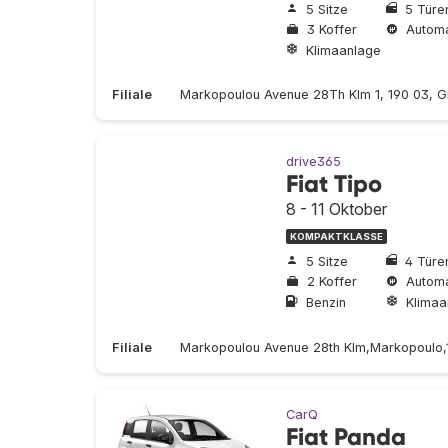
5 Sitze
5 Türe
3 Koffer
Automa
Klimaanlage
Filiale
Markopoulou Avenue 28Th Klm 1, 190 03, 
drive365
Fiat Tipo
8 - 11 Oktober
KOMPAKTKLASSE
5 Sitze
4 Türe
2 Koffer
Automa
Benzin
Klimaa
Filiale
Markopoulou Avenue 28th Klm,Markopoulo,
CarQ
Fiat Panda