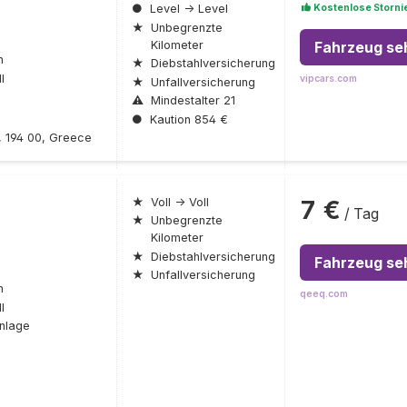
Kostenlose Storni
●
Level → Level
★
Unbegrenzte
Fahrzeug se
Kilometer
n
★
Diebstahlversicherung
l
vipcars.com
★
Unfallversicherung
⚠
Mindestalter 21
●
Kaution 854 €
, 194 00, Greece
7 €
★
Voll → Voll
/ Tag
★
Unbegrenzte
Kilometer
★
Diebstahlversicherung
Fahrzeug se
★
Unfallversicherung
n
qeeq.com
l
nlage