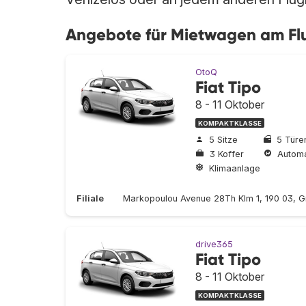
Angebote für Mietwagen am Fl
OtoQ
Fiat Tipo
8 - 11 Oktober
KOMPAKTKLASSE
5 Sitze
5 Türe
3 Koffer
Automa
Klimaanlage
Filiale
Markopoulou Avenue 28Th Klm 1, 190 03, 
drive365
Fiat Tipo
8 - 11 Oktober
KOMPAKTKLASSE