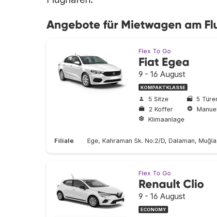
Angebote für Mietwagen am F
Flex To Go
Fiat Egea
9 - 16 August
KOMPAKTKLASSE
5 Sitze
5 Türe
2 Koffer
Manuel
Klimaanlage
Filiale
Ege, Kahraman Sk. No:2/D, Dalaman, Muğla
Flex To Go
Renault Clio
9 - 16 August
ECONOMY