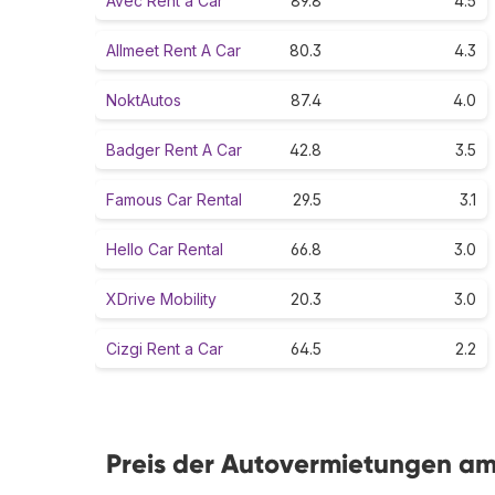
Avec Rent a Car
89.8
4.5
Allmeet Rent A Car
80.3
4.3
NoktAutos
87.4
4.0
Badger Rent A Car
42.8
3.5
Famous Car Rental
29.5
3.1
Hello Car Rental
66.8
3.0
XDrive Mobility
20.3
3.0
Cizgi Rent a Car
64.5
2.2
Preis der Autovermietungen a