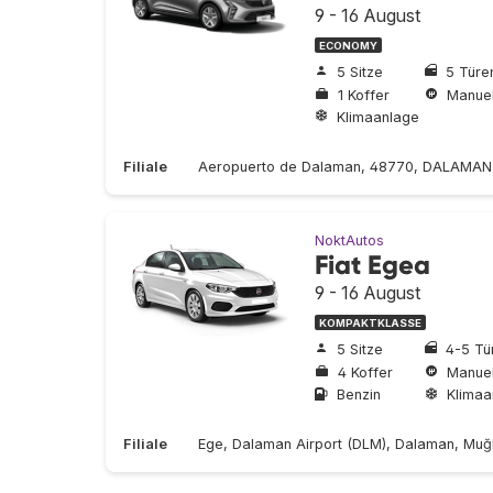
9 - 16 August
ECONOMY
5 Sitze
5 Türe
1 Koffer
Manuel
Klimaanlage
Filiale
Aeropuerto de Dalaman, 48770, DALAMAN
NoktAutos
Fiat Egea
9 - 16 August
KOMPAKTKLASSE
5 Sitze
4-5 Tü
4 Koffer
Manuel
Benzin
Klimaa
Filiale
Ege, Dalaman Airport (DLM), Dalaman, Muğ