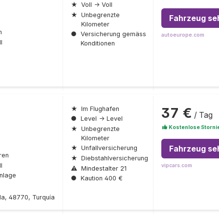
★
Voll → Voll
★
Unbegrenzte
Fahrzeug se
Kilometer
n
●
Versicherung gemäss
autoeurope.com
l
Konditionen
37 €
★
Im Flughafen
/ Tag
●
Level → Level
Kostenlose Storni
★
Unbegrenzte
Kilometer
Fahrzeug se
★
Unfallversicherung
ren
★
Diebstahlversicherung
l
vipcars.com
⚠
Mindestalter 21
nlage
●
Kaution 400 €
la, 48770, Turquía