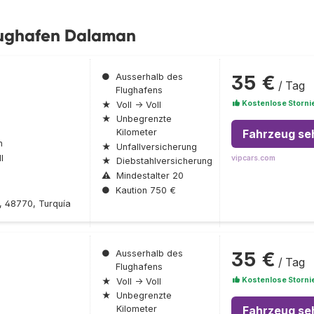
lughafen Dalaman
35 €
●
Ausserhalb des
/ Tag
Flughafens
Kostenlose Storni
★
Voll → Voll
★
Unbegrenzte
Fahrzeug se
Kilometer
n
★
Unfallversicherung
l
vipcars.com
★
Diebstahlversicherung
⚠
Mindestalter 20
●
Kaution 750 €
, 48770, Turquía
35 €
●
Ausserhalb des
/ Tag
Flughafens
Kostenlose Storni
★
Voll → Voll
★
Unbegrenzte
Fahrzeug se
Kilometer