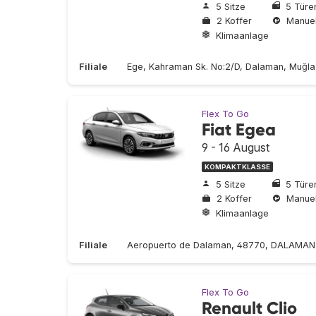
5 Sitze
5 Türe
2 Koffer
Manuel
Klimaanlage
Filiale
Ege, Kahraman Sk. No:2/D, Dalaman, Muğla
Flex To Go
Fiat Egea
9 - 16 August
KOMPAKTKLASSE
5 Sitze
5 Türe
2 Koffer
Manuel
Klimaanlage
Filiale
Aeropuerto de Dalaman, 48770, DALAMAN
Flex To Go
Renault Clio