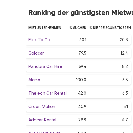
Ranking der günstigsten Miet
MIETUNTERNEHMEN
% SUCHEN
% DIE PREISGÜNSTIGSTEN
Flex To Go
60.1
20.3
Goldcar
79.5
12.4
Pandora Car Hire
69.4
8.2
Alamo
100.0
6.5
Theleon Car Rental
42.0
6.3
Green Motion
40.9
5.1
Addcar Rental
78.9
4.7