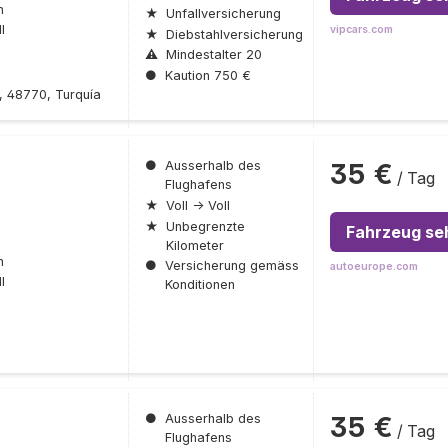
n
★
Unfallversicherung
l
vipcars.com
★
Diebstahlversicherung
⚠
Mindestalter 20
●
Kaution 750 €
, 48770, Turquía
35 €
●
Ausserhalb des
/ Tag
Flughafens
★
Voll → Voll
★
Unbegrenzte
Fahrzeug se
Kilometer
n
●
Versicherung gemäss
autoeurope.com
l
Konditionen
35 €
●
Ausserhalb des
/ Tag
Flughafens