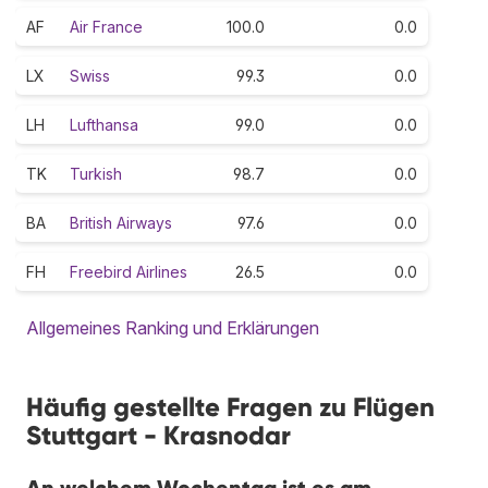
AF
Air France
100.0
0.0
LX
Swiss
99.3
0.0
LH
Lufthansa
99.0
0.0
TK
Turkish
98.7
0.0
BA
British Airways
97.6
0.0
FH
Freebird Airlines
26.5
0.0
Allgemeines Ranking und Erklärungen
Häufig gestellte Fragen zu Flügen
Stuttgart - Krasnodar
An welchem Wochentag ist es am