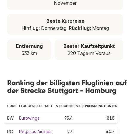
November
Beste Kurzreise
Hinflug
: Donnerstag,
Rückflug
: Montag
Entfernung
Bester Kaufzeitpunkt
533 km
220 Tage im Voraus
Ranking der billigsten Fluglinien auf
der Strecke Stuttgart - Hamburg
CODE
FLUGGESELLSCHAFT
% SUCHEN
% DIE PREISGÜNSTIGSTEN
EW
Eurowings
95.4
81.8
PC
Pegasus Airlines
9.3
44.7