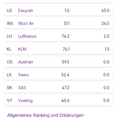
U2
EasyJet
1.0
63.0
W6
Wizz Air
31.1
24.5
LH
Lufthansa
74.2
2.0
KL
KLM
74.1
1.0
OS
Austrian
59.5
0.0
LX
Swiss
52.4
0.0
SK
SAS
47.2
0.0
VY
Vueling
40.6
0.0
Allgemeines Ranking und Erklärungen