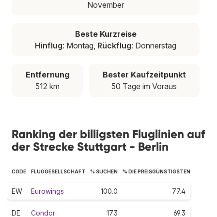
November
Beste Kurzreise
Hinflug
: Montag,
Rückflug
: Donnerstag
Entfernung
Bester Kaufzeitpunkt
512 km
50 Tage im Voraus
Ranking der billigsten Fluglinien auf
der Strecke Stuttgart - Berlin
CODE
FLUGGESELLSCHAFT
% SUCHEN
% DIE PREISGÜNSTIGSTEN
EW
Eurowings
100.0
77.4
DE
Condor
17.3
69.3