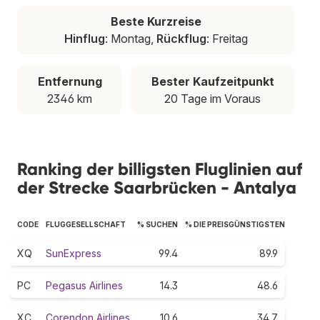
Beste Kurzreise
Hinflug
: Montag,
Rückflug
: Freitag
Entfernung
Bester Kaufzeitpunkt
2346 km
20 Tage im Voraus
Ranking der billigsten Fluglinien auf
der Strecke Saarbrücken - Antalya
CODE
FLUGGESELLSCHAFT
% SUCHEN
% DIE PREISGÜNSTIGSTEN
XQ
SunExpress
99.4
89.9
PC
Pegasus Airlines
14.3
48.6
XC
Corendon Airlines
10.6
34.7