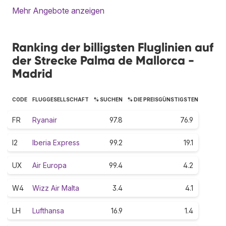
Mehr Angebote anzeigen
Ranking der billigsten Fluglinien auf
der Strecke Palma de Mallorca -
Madrid
CODE
FLUGGESELLSCHAFT
% SUCHEN
% DIE PREISGÜNSTIGSTEN
FR
Ryanair
97.8
76.9
I2
Iberia Express
99.2
19.1
UX
Air Europa
99.4
4.2
W4
Wizz Air Malta
3.4
4.1
LH
Lufthansa
16.9
1.4