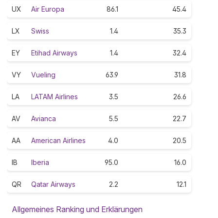
UX
Air Europa
86.1
45.4
LX
Swiss
1.4
35.3
EY
Etihad Airways
1.4
32.4
VY
Vueling
63.9
31.8
LA
LATAM Airlines
3.5
26.6
AV
Avianca
5.5
22.7
AA
American Airlines
4.0
20.5
IB
Iberia
95.0
16.0
QR
Qatar Airways
2.2
12.1
Allgemeines Ranking und Erklärungen