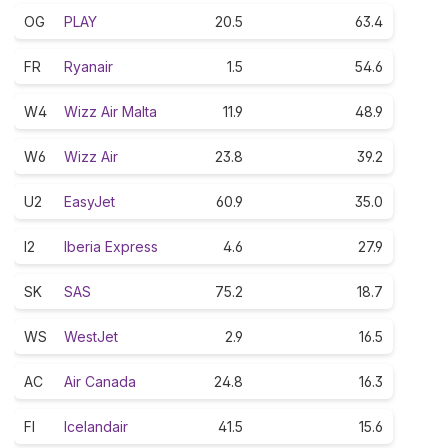
OG
PLAY
20.5
63.4
FR
Ryanair
1.5
54.6
W4
Wizz Air Malta
11.9
48.9
W6
Wizz Air
23.8
39.2
U2
EasyJet
60.9
35.0
I2
Iberia Express
4.6
27.9
SK
SAS
75.2
18.7
WS
WestJet
2.9
16.5
AC
Air Canada
24.8
16.3
FI
Icelandair
41.5
15.6