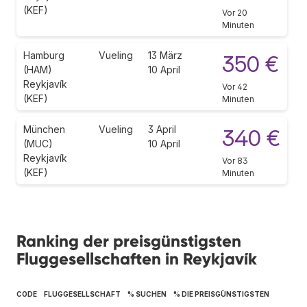
(KEF)
Vor 20
Minuten
Hamburg
Vueling
13 März
350 €
(HAM)
10 April
Reykjavík
Vor 42
(KEF)
Minuten
München
Vueling
3 April
340 €
(MUC)
10 April
Reykjavík
Vor 83
(KEF)
Minuten
Ranking der preisgünstigsten
Fluggesellschaften in Reykjavík
CODE
FLUGGESELLSCHAFT
% SUCHEN
% DIE PREISGÜNSTIGSTEN