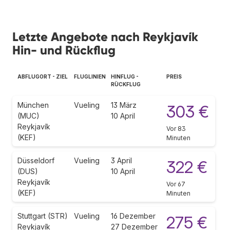
Letzte Angebote nach Reykjavík
Hin- und Rückflug
ABFLUGORT - ZIEL
FLUGLINIEN
HINFLUG -
PREIS
RÜCKFLUG
München
Vueling
13 März
303 €
(MUC)
10 April
Reykjavík
Vor 83
(KEF)
Minuten
Düsseldorf
Vueling
3 April
322 €
(DUS)
10 April
Reykjavík
Vor 67
(KEF)
Minuten
Stuttgart (STR)
Vueling
16 Dezember
275 €
Reykjavík
27 Dezember