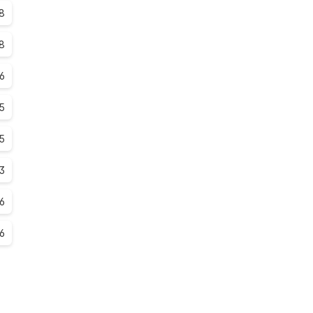
.8
8
.6
5
.5
.3
.6
6