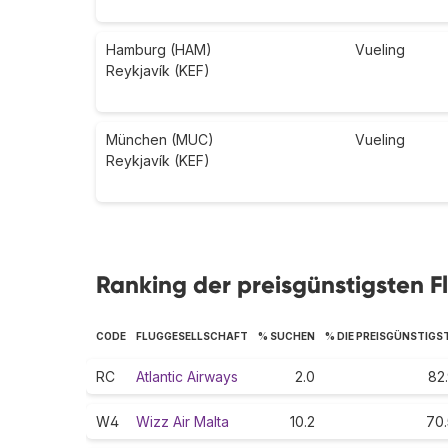
Hamburg (HAM)
Vueling
Reykjavík (KEF)
München (MUC)
Vueling
Reykjavík (KEF)
Ranking der preisgünstigsten Fl
CODE
FLUGGESELLSCHAFT
% SUCHEN
% DIE PREISGÜNSTIGS
RC
Atlantic Airways
2.0
82
W4
Wizz Air Malta
10.2
70.