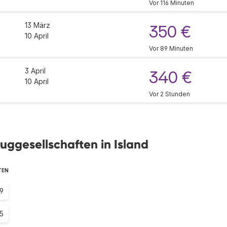
Vor 116 Minuten
13 März
350 €
10 April
Vor 89 Minuten
3 April
340 €
10 April
Vor 2 Stunden
uggesellschaften in Island
TEN
.9
5