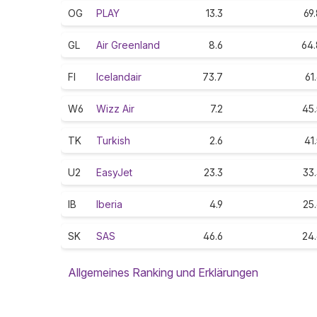
OG
PLAY
13.3
69
GL
Air Greenland
8.6
64.
FI
Icelandair
73.7
61
W6
Wizz Air
7.2
45.
TK
Turkish
2.6
41
U2
EasyJet
23.3
33
IB
Iberia
4.9
25
SK
SAS
46.6
24.
Allgemeines Ranking und Erklärungen