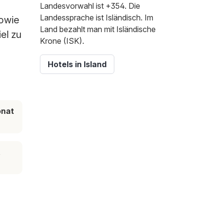
Landesvorwahl ist +354. Die
Landessprache ist Isländisch. Im
sowie
Land bezahlt man mit Isländische
el zu
Krone (ISK).
Hotels in Island
onat
t