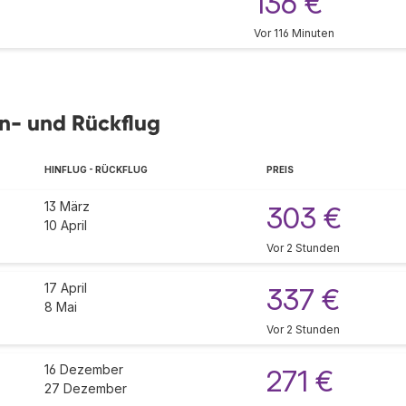
136 €
Vor 116 Minuten
in- und Rückflug
HINFLUG - RÜCKFLUG
PREIS
13 März
303 €
10 April
Vor 2 Stunden
17 April
337 €
8 Mai
Vor 2 Stunden
16 Dezember
271 €
27 Dezember