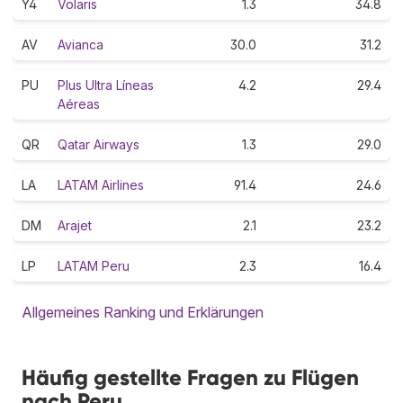
Y4
Volaris
1.3
34.8
AV
Avianca
30.0
31.2
PU
Plus Ultra Líneas
4.2
29.4
Aéreas
QR
Qatar Airways
1.3
29.0
LA
LATAM Airlines
91.4
24.6
DM
Arajet
2.1
23.2
LP
LATAM Peru
2.3
16.4
Allgemeines Ranking und Erklärungen
Häufig gestellte Fragen zu Flügen
nach Peru