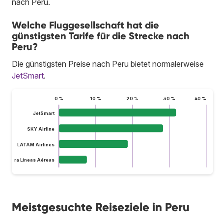
nach Peru.
Welche Fluggesellschaft hat die
günstigsten Tarife für die Strecke nach
Peru?
Die günstigsten Preise nach Peru bietet normalerweise
JetSmart
.
0 %
10 %
20 %
30 %
40 %
JetSmart
SKY Airline
LATAM Airlines
lus Ultra Líneas Aéreas
Meistgesuchte Reiseziele in Peru