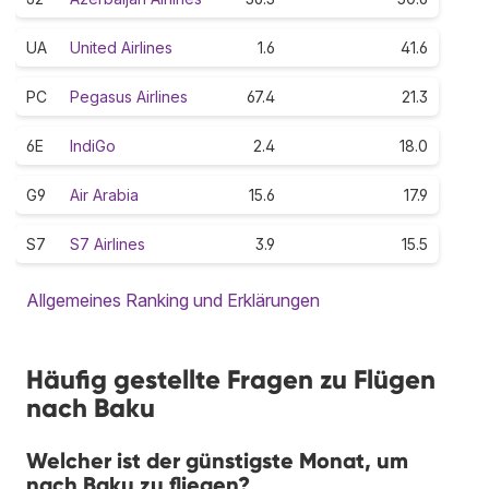
UA
United Airlines
1.6
41.6
PC
Pegasus Airlines
67.4
21.3
6E
IndiGo
2.4
18.0
G9
Air Arabia
15.6
17.9
S7
S7 Airlines
3.9
15.5
Allgemeines Ranking und Erklärungen
Häufig gestellte Fragen zu Flügen
nach Baku
Welcher ist der günstigste Monat, um
nach Baku zu fliegen?