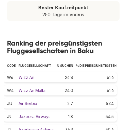
Bester Kaufzeitpunkt
250 Tage im Voraus
Ranking der preisgünstigsten
Fluggesellschaften in Baku
CODE
FLUGGESELLSCHAFT
% SUCHEN
% DIE PREISGÜNSTIGSTEN
W6
Wizz Air
26.8
61.6
W4
Wizz Air Malta
24.0
61.6
JU
Air Serbia
2.7
57.4
J9
Jazeera Airways
1.8
54.5
J2
Azerbaijan Airlines
36.3
50.6