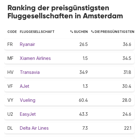
Ranking der preisgünstigsten
Fluggesellschaften in Amsterdam
CODE
FLUGGESELLSCHAFT
% SUCHEN
% DIE PREISGÜNSTIGSTEN
FR
Ryanair
26.5
36.6
MF
Xiamen Airlines
1.5
34.5
HV
Transavia
34.9
31.8
VF
AJet
1.3
30.4
VY
Vueling
60.4
28.0
U2
EasyJet
43.3
24.6
DL
Delta Air Lines
7.3
22.1