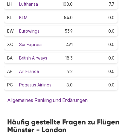
LH
Lufthansa
100.0
7.7
KL
KLM
54.0
0.0
EW
Eurowings
53.9
0.0
XQ
SunExpress
49.1
0.0
BA
British Airways
18.3
0.0
AF
Air France
9.2
0.0
PC
Pegasus Airlines
8.0
0.0
Allgemeines Ranking und Erklärungen
Häufig gestellte Fragen zu Flügen
Münster - London