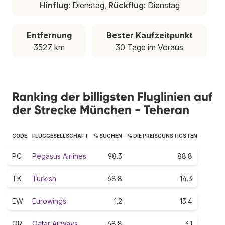
Hinflug
: Dienstag,
Rückflug
: Dienstag
Entfernung
Bester Kaufzeitpunkt
3527 km
30 Tage im Voraus
Ranking der billigsten Fluglinien auf
der Strecke München - Teheran
CODE
FLUGGESELLSCHAFT
% SUCHEN
% DIE PREISGÜNSTIGSTEN
PC
Pegasus Airlines
98.3
88.8
TK
Turkish
68.8
14.3
EW
Eurowings
1.2
13.4
QR
Qatar Airways
68.8
3.1