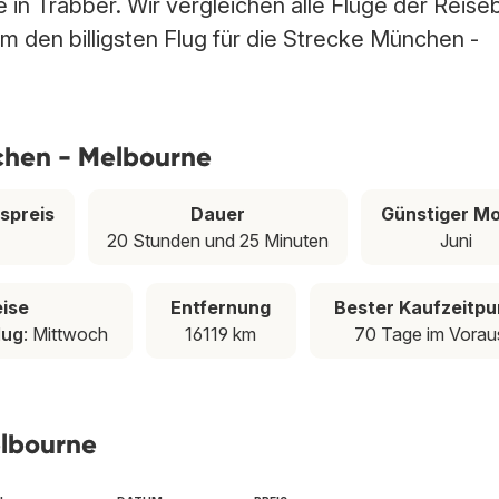
in Trabber. Wir vergleichen alle Flüge der Reise
m den billigsten Flug für die Strecke München -
chen - Melbourne
spreis
Dauer
Günstiger M
20 Stunden und 25 Minuten
Juni
eise
Entfernung
Bester Kaufzeitpu
lug
: Mittwoch
16119 km
70 Tage im Vorau
lbourne