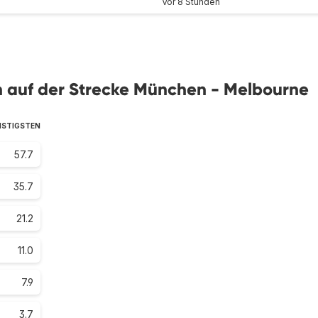
Vor 8 Stunden
ien auf der Strecke München - Melbourne
NSTIGSTEN
57.7
35.7
21.2
11.0
7.9
3.7