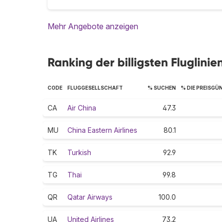
Mehr Angebote anzeigen
Ranking der billigsten Fluglin
CODE
FLUGGESELLSCHAFT
% SUCHEN
% DIE PREISGÜ
CA
Air China
47.3
MU
China Eastern Airlines
80.1
TK
Turkish
92.9
TG
Thai
99.8
QR
Qatar Airways
100.0
UA
United Airlines
73.2