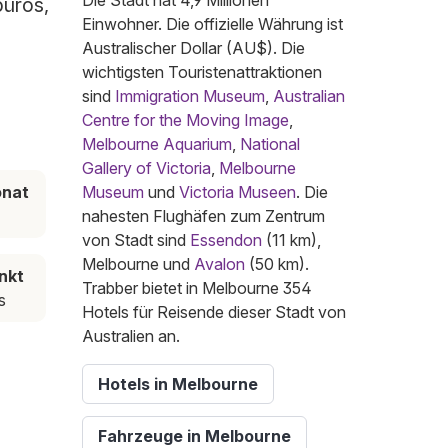
Die Stadt hat 4,9 Millionen
büros,
Einwohner. Die offizielle Währung ist
Australischer Dollar (AU$). Die
wichtigsten Touristenattraktionen
sind
Immigration Museum
,
Australian
Centre for the Moving Image
,
Melbourne Aquarium
,
National
Gallery of Victoria
,
Melbourne
onat
Museum
und
Victoria Museen
. Die
nahesten Flughäfen zum Zentrum
von Stadt sind
Essendon
(11 km),
Melbourne und
Avalon
(50 km).
nkt
Trabber bietet in Melbourne 354
s
Hotels für Reisende dieser Stadt von
Australien an.
Hotels in Melbourne
Fahrzeuge in Melbourne