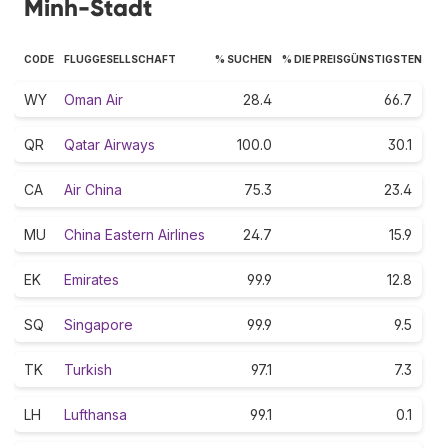
Minh-Stadt
CODE
FLUGGESELLSCHAFT
% SUCHEN
% DIE PREISGÜNSTIGSTEN
WY
Oman Air
28.4
66.7
QR
Qatar Airways
100.0
30.1
CA
Air China
75.3
23.4
MU
China Eastern Airlines
24.7
15.9
EK
Emirates
99.9
12.8
SQ
Singapore
99.9
9.5
TK
Turkish
97.1
7.3
LH
Lufthansa
99.1
0.1