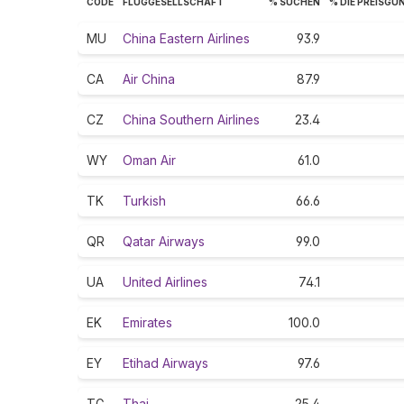
CODE
FLUGGESELLSCHAFT
% SUCHEN
% DIE PREISGÜ
MU
China Eastern Airlines
93.9
CA
Air China
87.9
CZ
China Southern Airlines
23.4
WY
Oman Air
61.0
TK
Turkish
66.6
QR
Qatar Airways
99.0
UA
United Airlines
74.1
EK
Emirates
100.0
EY
Etihad Airways
97.6
TG
Thai
25.4