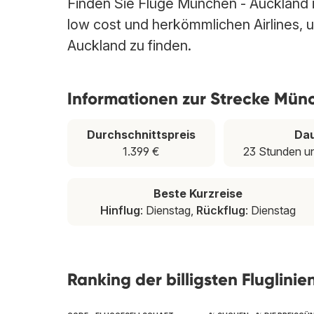
Finden Sie Flüge München - Auckland i
low cost und herkömmlichen Airlines, u
Auckland zu finden.
Informationen zur Strecke Mün
Durchschnittspreis
Da
1.399 €
23 Stunden u
Beste Kurzreise
Hinflug
: Dienstag,
Rückflug
: Dienstag
Ranking der billigsten Fluglin