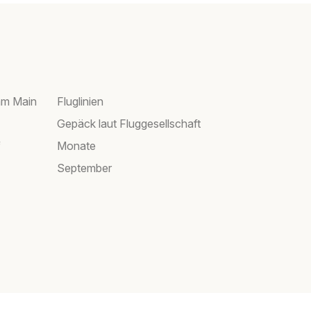
am Main
Fluglinien
Gepäck laut Fluggesellschaft
f
Monate
September