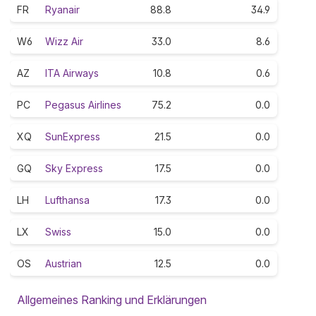
FR
Ryanair
88.8
34.9
W6
Wizz Air
33.0
8.6
AZ
ITA Airways
10.8
0.6
PC
Pegasus Airlines
75.2
0.0
XQ
SunExpress
21.5
0.0
GQ
Sky Express
17.5
0.0
LH
Lufthansa
17.3
0.0
LX
Swiss
15.0
0.0
OS
Austrian
12.5
0.0
Allgemeines Ranking und Erklärungen