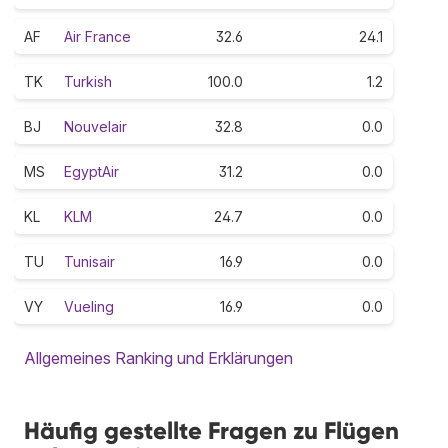
AF
Air France
32.6
24.1
TK
Turkish
100.0
1.2
BJ
Nouvelair
32.8
0.0
MS
EgyptAir
31.2
0.0
KL
KLM
24.7
0.0
TU
Tunisair
16.9
0.0
VY
Vueling
16.9
0.0
Allgemeines Ranking und Erklärungen
Häufig gestellte Fragen zu Flügen