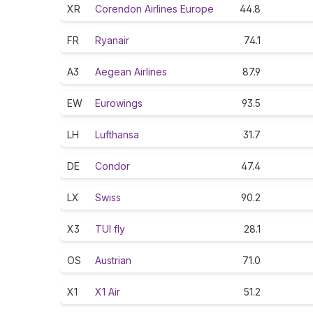
XR
Corendon Airlines Europe
44.8
FR
Ryanair
74.1
A3
Aegean Airlines
87.9
EW
Eurowings
93.5
LH
Lufthansa
31.7
DE
Condor
47.4
LX
Swiss
90.2
X3
TUI fly
28.1
OS
Austrian
71.0
X1
X1 Air
51.2