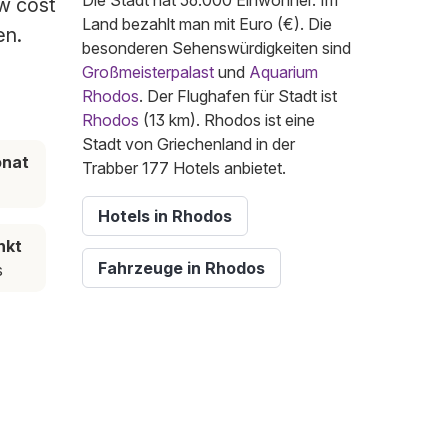
Die Stadt hat 56.000 Einwohner. Im
ow cost
Land bezahlt man mit Euro (€). Die
en.
besonderen Sehenswürdigkeiten sind
Großmeisterpalast
und
Aquarium
Rhodos
. Der Flughafen für Stadt ist
Rhodos
(13 km). Rhodos ist eine
Stadt von Griechenland in der
onat
Trabber 177 Hotels anbietet.
Hotels in Rhodos
nkt
Fahrzeuge in Rhodos
s