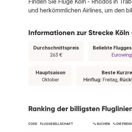
Finden Sie Flüge Köln - Rhodos in Trab
und herkömmlichen Airlines, um den bil
Informationen zur Strecke Köln
Durchschnittspreis
Beliebte Flugges
263 €
Eurowing
Hauptsaison
Beste Kurzre
Oktober
Hinflug
: Freitag,
Rück
Ranking der billigsten Fluglini
CODE
FLUGGESELLSCHAFT
% SUCHEN
% DIE PREI