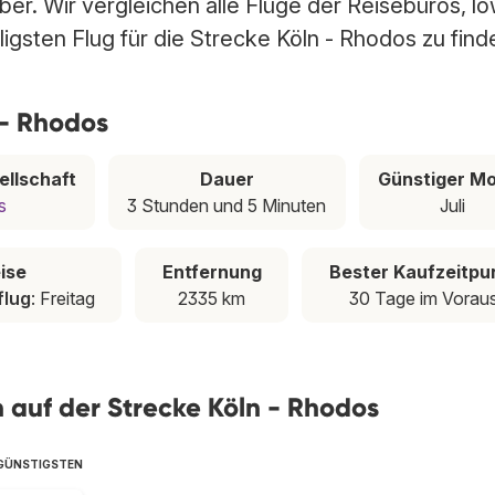
ber. Wir vergleichen alle Flüge der Reisebüros, l
ligsten Flug für die Strecke Köln - Rhodos zu find
 - Rhodos
ellschaft
Dauer
Günstiger M
s
3 Stunden und 5 Minuten
Juli
ise
Entfernung
Bester Kaufzeitpu
flug
: Freitag
2335 km
30 Tage im Vorau
en auf der Strecke Köln - Rhodos
SGÜNSTIGSTEN