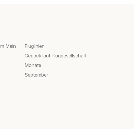
am Main
Fluglinien
Gepäck laut Fluggesellschaft
f
Monate
September