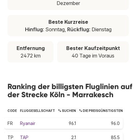
Dezember
Beste Kurzreise
Hinflug
: Sonntag,
Rückflug
: Dienstag
Entfernung
Bester Kaufzeitpunkt
2472 km
40 Tage im Voraus
Ranking der billigsten Fluglinien auf
der Strecke Köln - Marrakesch
CODE
FLUGGESELLSCHAFT
% SUCHEN
% DIE PREISGÜNSTIGSTEN
FR
Ryanair
96.1
96.0
TP
TAP
2.1
85.5