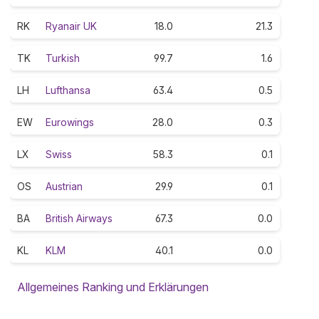
RK
Ryanair UK
18.0
21.3
TK
Turkish
99.7
1.6
LH
Lufthansa
63.4
0.5
EW
Eurowings
28.0
0.3
LX
Swiss
58.3
0.1
OS
Austrian
29.9
0.1
BA
British Airways
67.3
0.0
KL
KLM
40.1
0.0
Allgemeines Ranking und Erklärungen