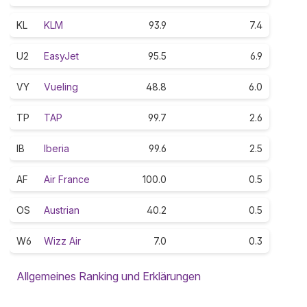
KL
KLM
93.9
7.4
U2
EasyJet
95.5
6.9
VY
Vueling
48.8
6.0
TP
TAP
99.7
2.6
IB
Iberia
99.6
2.5
AF
Air France
100.0
0.5
OS
Austrian
40.2
0.5
W6
Wizz Air
7.0
0.3
Allgemeines Ranking und Erklärungen