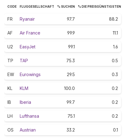
CODE
FLUGGESELLSCHAFT
% SUCHEN
% DIE PREISGÜNSTIGSTEN
FR
Ryanair
97.7
88.2
AF
Air France
99.9
11.1
U2
EasyJet
99.1
1.6
TP
TAP
75.3
0.5
EW
Eurowings
29.5
0.3
KL
KLM
100.0
0.2
IB
Iberia
99.7
0.2
LH
Lufthansa
75.1
0.2
OS
Austrian
33.2
0.1