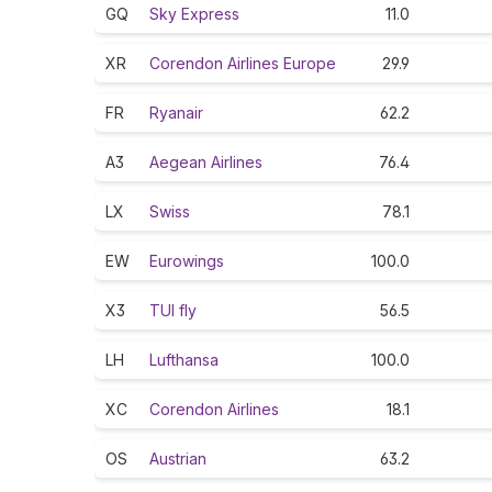
GQ
Sky Express
11.0
XR
Corendon Airlines Europe
29.9
FR
Ryanair
62.2
A3
Aegean Airlines
76.4
LX
Swiss
78.1
EW
Eurowings
100.0
X3
TUI fly
56.5
LH
Lufthansa
100.0
XC
Corendon Airlines
18.1
OS
Austrian
63.2