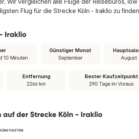
ber. Wir vergleichen alle Flüge der Reisebüros, low
gsten Flug für die Strecke Köln - Iraklio zu finden
 Iraklio
uer
Günstiger Monat
Hauptsais
d 10 Minuten
September
August
Entfernung
Bester Kaufzeitpunkt
2266 km
290 Tage im Voraus
 auf der Strecke Köln - Iraklio
SGÜNSTIGSTEN