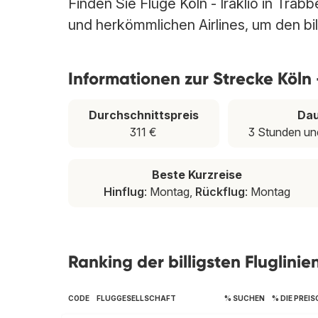
Finden Sie Flüge Köln - Iraklio in Trab
und herkömmlichen Airlines, um den billi
Informationen zur Strecke Köln -
Durchschnittspreis
Da
311 €
3 Stunden un
Beste Kurzreise
Hinflug
: Montag,
Rückflug
: Montag
Ranking der billigsten Fluglinien
CODE
FLUGGESELLSCHAFT
% SUCHEN
% DIE PREI