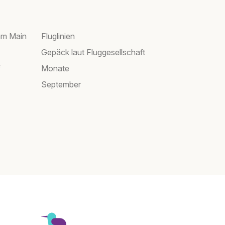
am Main
Fluglinien
Gepäck laut Fluggesellschaft
f
Monate
September