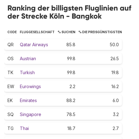
Ranking der billigsten Fluglinien auf
der Strecke Köln - Bangkok
CODE
FLUGGESELLSCHAFT
% SUCHEN
% DIE PREISGÜNSTIGSTEN
QR
Qatar Airways
85.8
50.0
OS
Austrian
99.8
26.5
TK
Turkish
99.8
19.8
EW
Eurowings
2.2
16.2
EK
Emirates
88.2
6.0
SQ
Singapore
78.5
3.2
TG
Thai
18.7
2.7