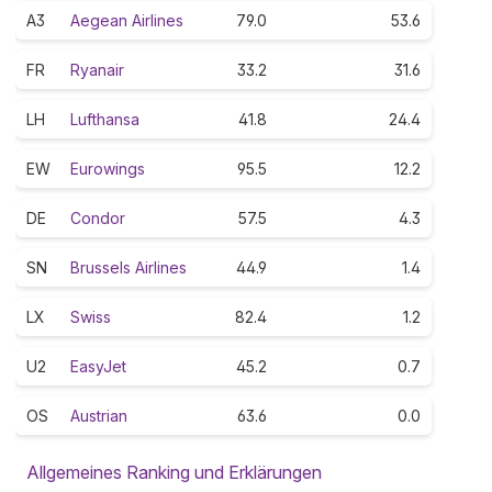
A3
Aegean Airlines
79.0
53.6
FR
Ryanair
33.2
31.6
LH
Lufthansa
41.8
24.4
EW
Eurowings
95.5
12.2
DE
Condor
57.5
4.3
SN
Brussels Airlines
44.9
1.4
LX
Swiss
82.4
1.2
U2
EasyJet
45.2
0.7
OS
Austrian
63.6
0.0
Allgemeines Ranking und Erklärungen