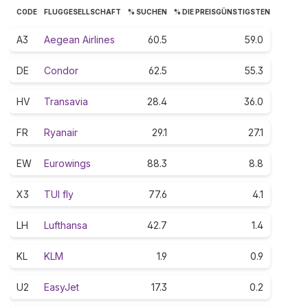
CODE
FLUGGESELLSCHAFT
% SUCHEN
% DIE PREISGÜNSTIGSTEN
A3
Aegean Airlines
60.5
59.0
DE
Condor
62.5
55.3
HV
Transavia
28.4
36.0
FR
Ryanair
29.1
27.1
EW
Eurowings
88.3
8.8
X3
TUI fly
77.6
4.1
LH
Lufthansa
42.7
1.4
KL
KLM
1.9
0.9
U2
EasyJet
17.3
0.2