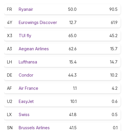
FR
Ryanair
50.0
90.5
4Y
Eurowings Discover
12.7
61.9
X3
TUI fly
65.0
45.2
A3
Aegean Airlines
62.6
15.7
LH
Lufthansa
15.4
14.7
DE
Condor
44.3
10.2
AF
Air France
1.1
4.2
U2
EasyJet
10.1
0.6
LX
Swiss
41.8
0.5
SN
Brussels Airlines
41.5
0.1