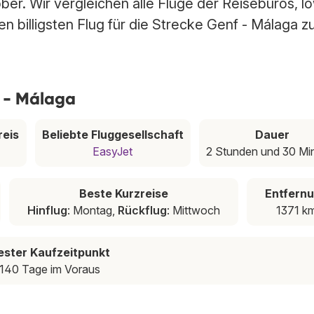
ber. Wir vergleichen alle Flüge der Reisebüros, l
n billigsten Flug für die Strecke Genf - Málaga z
f - Málaga
reis
Beliebte Fluggesellschaft
Dauer
EasyJet
2 Stunden und 30 Mi
Beste Kurzreise
Entfern
Hinflug
: Montag,
Rückflug
: Mittwoch
1371 k
ester Kaufzeitpunkt
140 Tage im Voraus