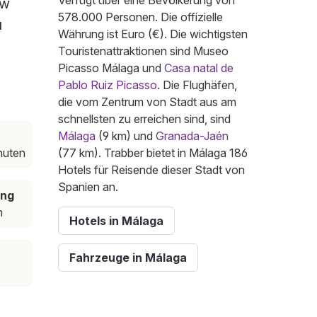
Verfügt über eine Bevölkerung von
ow
578.000 Personen. Die offizielle
u
Währung ist Euro (€). Die wichtigsten
Touristenattraktionen sind Museo
Picasso Málaga und
Casa natal de
Pablo Ruiz Picasso
. Die Flughäfen,
die vom Zentrum von Stadt aus am
schnellsten zu erreichen sind, sind
Málaga
(9 km) und
Granada-Jaén
nuten
(77 km). Trabber bietet in Málaga 186
Hotels für Reisende dieser Stadt von
Spanien an.
ung
m
Hotels in Málaga
Fahrzeuge in Málaga