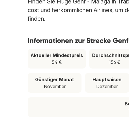
Finden Sie Flüge Genf - Málaga in Trab
cost und herkömmlichen Airlines, um de
finden.
Informationen zur Strecke Gen
Aktueller Mindestpreis
Durchschnittsp
54 €
156 €
Günstiger Monat
Hauptsaison
November
Dezember
B