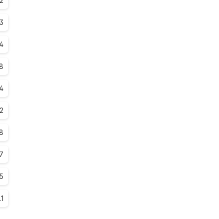
2
.3
.4
.8
.4
.2
8
7
.5
.1