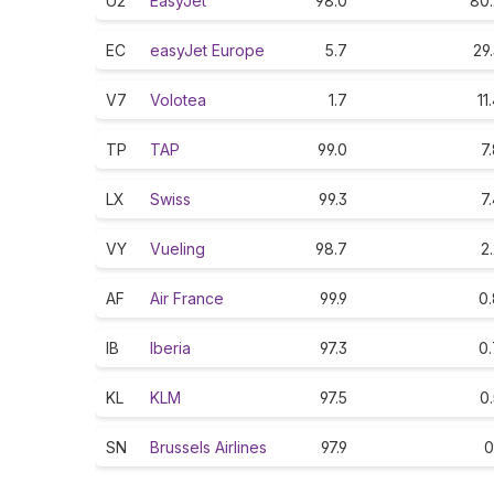
U2
EasyJet
98.0
80.
EC
easyJet Europe
5.7
29
V7
Volotea
1.7
11
TP
TAP
99.0
7
LX
Swiss
99.3
7
VY
Vueling
98.7
2
AF
Air France
99.9
0.
IB
Iberia
97.3
0.
KL
KLM
97.5
0
SN
Brussels Airlines
97.9
0