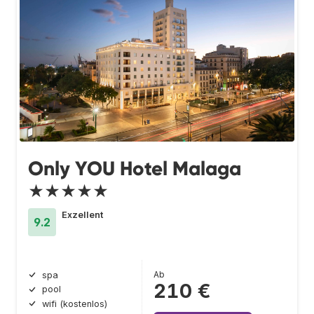
Only YOU Hotel Malaga
★★★★★
Exzellent
9.2
Ab
spa
210 €
pool
wifi (kostenlos)