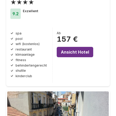
★★★★
Exzellent
9.2
Ab
spa
157 €
pool
wifi (kostenlos)
restaurant
Ansicht Hotel
klimaanlage
fitness
behindertengerecht
shuttle
kinderclub