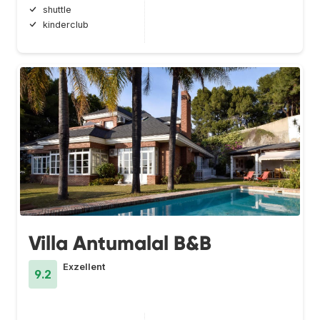
shuttle
kinderclub
Villa Antumalal B&B
Exzellent
9.2