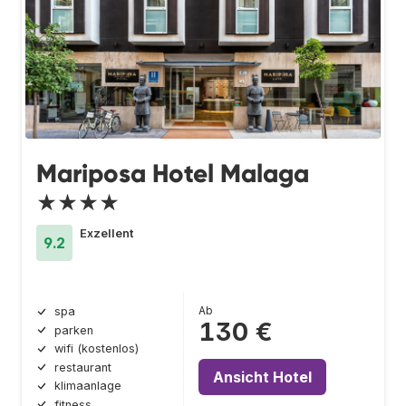
Mariposa Hotel Malaga
★★★★
Exzellent
9.2
Ab
spa
130 €
parken
wifi (kostenlos)
restaurant
Ansicht Hotel
klimaanlage
fitness