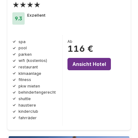
★★★★
Exzellent
9.3
Ab
spa
116 €
pool
parken
wifi (kostenlos)
Ansicht Hotel
restaurant
klimaanlage
fitness
pkw mieten
behindertengerecht
shuttle
haustiere
kinderclub
fahrräder