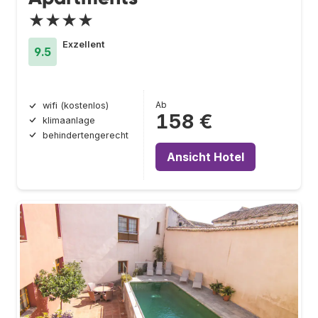
★★★★
Exzellent
9.5
Ab
wifi (kostenlos)
158 €
klimaanlage
behindertengerecht
Ansicht Hotel