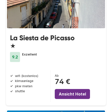
La Siesta de Picasso
★
Exzellent
9.2
Ab
wifi (kostenlos)
74 €
klimaanlage
pkw mieten
shuttle
Ansicht Hotel