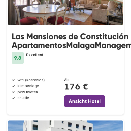
Las Mansiones de Constitución
ApartamentosMalagaManage
Exzellent
9.8
Ab
wifi (kostenlos)
176 €
klimaanlage
pkw mieten
shuttle
Ansicht Hotel