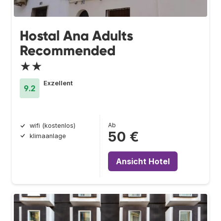
Hostal Ana Adults
Recommended
★★
Exzellent
9.2
Ab
wifi (kostenlos)
50 €
klimaanlage
Ansicht Hotel