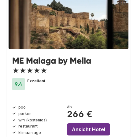
ME Malaga by Melia
★★★★★
Exzellent
9.4
Ab
pool
266 €
parken
wifi (kostenlos)
restaurant
Ansicht Hotel
klimaanlage