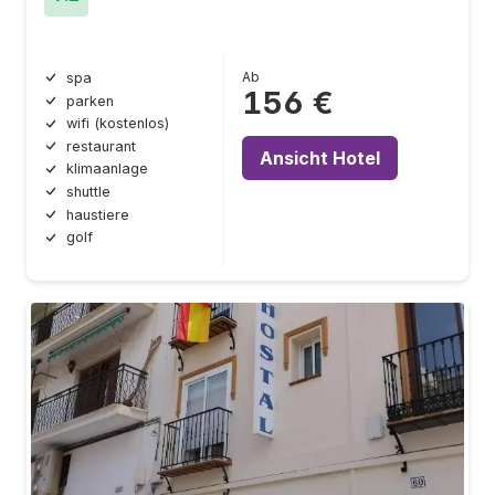
Ab
spa
156 €
parken
wifi (kostenlos)
restaurant
Ansicht Hotel
klimaanlage
shuttle
haustiere
golf