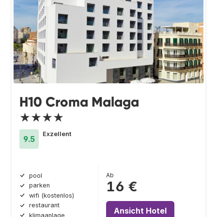
H10 Croma Malaga
★★★★
Exzellent
9.5
Ab
pool
16 €
parken
wifi (kostenlos)
restaurant
Ansicht Hotel
klimaanlage