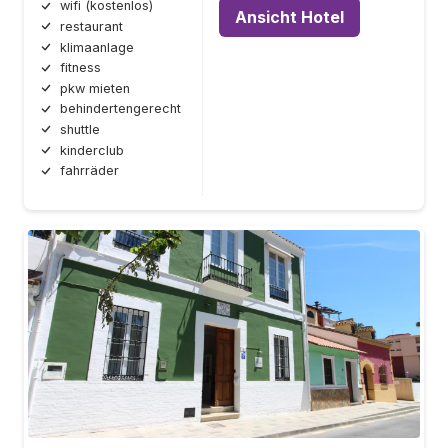
wifi (kostenlos)
Ansicht Hotel
restaurant
klimaanlage
fitness
pkw mieten
behindertengerecht
shuttle
kinderclub
fahrräder