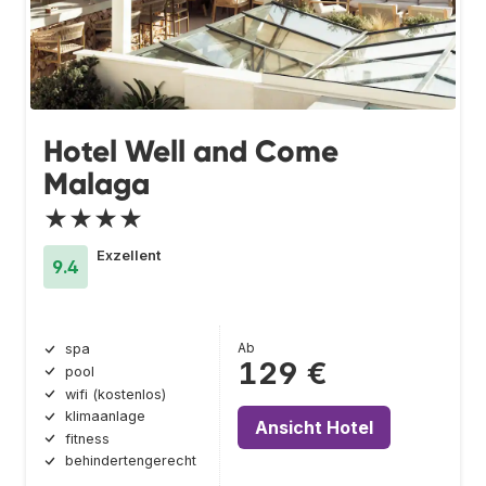
Hotel Well and Come
Malaga
★★★★
Exzellent
9.4
Ab
spa
129 €
pool
wifi (kostenlos)
klimaanlage
Ansicht Hotel
fitness
behindertengerecht