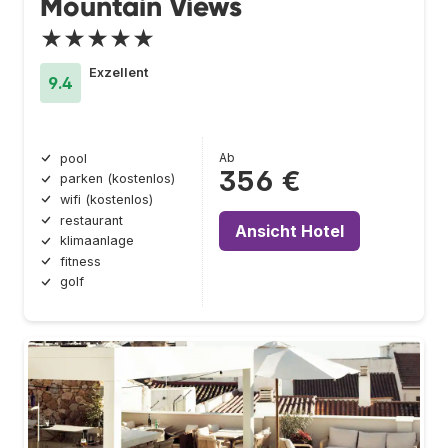
Mountain Views
★★★★★
Exzellent
9.4
Ab
pool
356 €
parken (kostenlos)
wifi (kostenlos)
restaurant
Ansicht Hotel
klimaanlage
fitness
golf