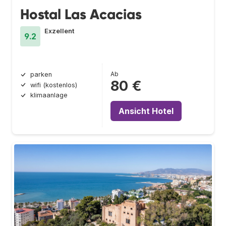
Hostal Las Acacias
Exzellent
9.2
Ab
parken
80 €
wifi (kostenlos)
klimaanlage
Ansicht Hotel