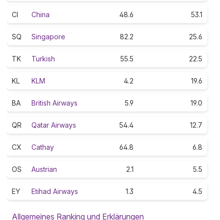
CI
China
48.6
53.1
SQ
Singapore
82.2
25.6
TK
Turkish
55.5
22.5
KL
KLM
4.2
19.6
BA
British Airways
5.9
19.0
QR
Qatar Airways
54.4
12.7
CX
Cathay
64.8
6.8
OS
Austrian
2.1
5.5
EY
Etihad Airways
1.3
4.5
Allgemeines Ranking und Erklärungen