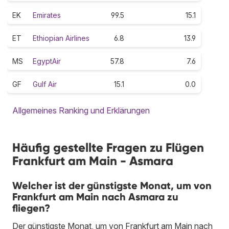
EK
Emirates
99.5
15.1
ET
Ethiopian Airlines
6.8
13.9
MS
EgyptAir
57.8
7.6
GF
Gulf Air
15.1
0.0
Allgemeines Ranking und Erklärungen
Häufig gestellte Fragen zu Flügen
Frankfurt am Main - Asmara
Welcher ist der günstigste Monat, um von
Frankfurt am Main nach Asmara zu
fliegen?
Der günstigste Monat, um von Frankfurt am Main nach