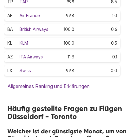
TP
TAP
99.9
8.5
AF
Air France
99.8
1.0
BA
British Airways
100.0
0.6
KL
KLM
100.0
0.5
AZ
ITA Airways
11.8
0.1
LX
Swiss
99.8
0.0
Allgemeines Ranking und Erklärungen
Häufig gestellte Fragen zu Flügen
Düsseldorf - Toronto
Welcher ist der günstigste Monat, um von