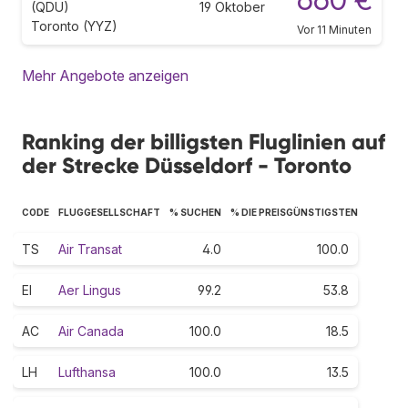
(QDU)
19 Oktober
Toronto (YYZ)
Vor 11 Minuten
Mehr Angebote anzeigen
Ranking der billigsten Fluglinien auf
der Strecke Düsseldorf - Toronto
CODE
FLUGGESELLSCHAFT
% SUCHEN
% DIE PREISGÜNSTIGSTEN
TS
Air Transat
4.0
100.0
EI
Aer Lingus
99.2
53.8
AC
Air Canada
100.0
18.5
LH
Lufthansa
100.0
13.5