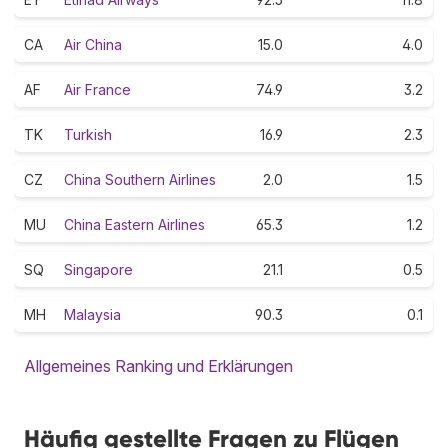
CA
Air China
15.0
4.0
AF
Air France
74.9
3.2
TK
Turkish
16.9
2.3
CZ
China Southern Airlines
2.0
1.5
MU
China Eastern Airlines
65.3
1.2
SQ
Singapore
21.1
0.5
MH
Malaysia
90.3
0.1
Allgemeines Ranking und Erklärungen
Häufig gestellte Fragen zu Flügen