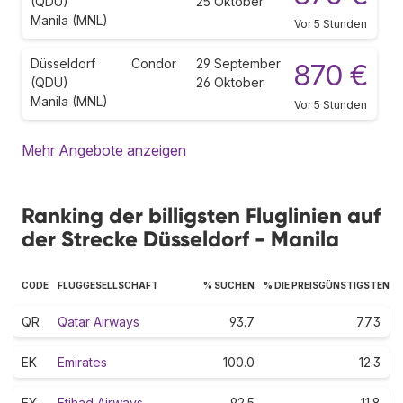
(QDU)
25 Oktober
Manila (MNL)
Vor 5 Stunden
Düsseldorf
Condor
29 September
870 €
(QDU)
26 Oktober
Manila (MNL)
Vor 5 Stunden
Mehr Angebote anzeigen
Ranking der billigsten Fluglinien auf
der Strecke Düsseldorf - Manila
CODE
FLUGGESELLSCHAFT
% SUCHEN
% DIE PREISGÜNSTIGSTEN
QR
Qatar Airways
93.7
77.3
EK
Emirates
100.0
12.3
EY
Etihad Airways
92.5
11.8