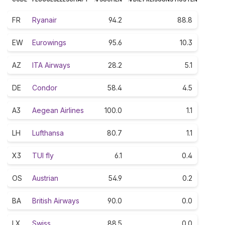
FR
Ryanair
94.2
88.8
EW
Eurowings
95.6
10.3
AZ
ITA Airways
28.2
5.1
DE
Condor
58.4
4.5
A3
Aegean Airlines
100.0
1.1
LH
Lufthansa
80.7
1.1
X3
TUI fly
6.1
0.4
OS
Austrian
54.9
0.2
BA
British Airways
90.0
0.0
LX
Swiss
88.5
0.0