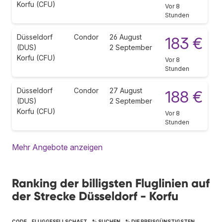
Korfu (CFU)
Vor 8
Stunden
Düsseldorf
Condor
26 August
183 €
(DUS)
2 September
Korfu (CFU)
Vor 8
Stunden
Düsseldorf
Condor
27 August
188 €
(DUS)
2 September
Korfu (CFU)
Vor 8
Stunden
Mehr Angebote anzeigen
Ranking der billigsten Fluglinien auf
der Strecke Düsseldorf - Korfu
CODE
FLUGGESELLSCHAFT
% SUCHEN
% DIE PREISGÜNSTIGSTEN